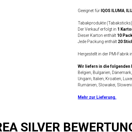
Geeignet für
IQOS ILUMA
,
IL
Tabakprodukte (Tabaksticks) s
Der Verkauf erfolgt in
1 Karto
Dieser Karton enthält
10 Pac
Jede Packung enthält
20 Stic
Hergestellt in der PMI-Fabrik 
Wir liefern in die folgende
Belgien, Bulgarien, Dänemark,
Ungarn, Italien, Kroatien, Lux
Rumänien, Slowakei, Sloweni
Mehr zur Lieferung.
REA SILVER BEWERTUN