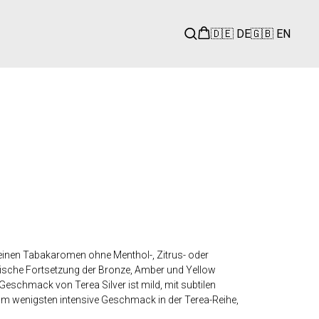
🇩🇪 DE
🇬🇧 EN
r reinen Tabakaromen ohne Menthol-, Zitrus- oder
ogische Fortsetzung der Bronze, Amber und Yellow
schmack von Terea Silver ist mild, mit subtilen
 am wenigsten intensive Geschmack in der Terea-Reihe,