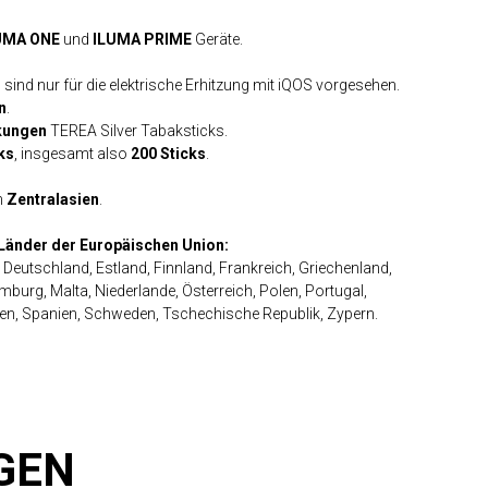
UMA ONE
und
ILUMA PRIME
Geräte.
ind nur für die elektrische Erhitzung mit iQOS vorgesehen.
n
.
kungen
TEREA Silver Tabaksticks.
ks
, insgesamt also
200 Sticks
.
in
Zentralasien
.
n Länder der Europäischen Union:
 Deutschland, Estland, Finnland, Frankreich, Griechenland,
emburg, Malta, Niederlande, Österreich, Polen, Portugal,
en, Spanien, Schweden, Tschechische Republik, Zypern.
GEN