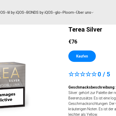
QOS
lil by iQOS
BONDS by iQOS
glo
Ploom
Über uns
Terea Silver
€
76
Kaufen
☆☆☆☆☆
0 / 5
Geschmacksbeschreibung:
Silver: gehört zur Palette de
Beerenzusätze. Es ist eine l
Geschmacksrichtungen. Der Ge
kräuterigen Noten. Es ist der
leichter als Yellow.