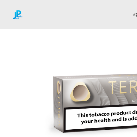
i
Home
Terea
Silver
→
→