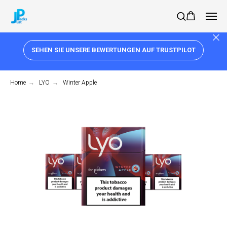
SEHEN SIE UNSERE BEWERTUNGEN AUF TRUSTPILOT
Home
→
LYO
→
Winter Apple