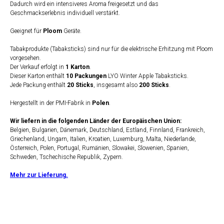
Dadurch wird ein intensiveres Aroma freigesetzt und das
Geschmackserlebnis individuell verstärkt.
Geeignet für
Ploom
Geräte.
Tabakprodukte (Tabaksticks) sind nur für die elektrische Erhitzung mit Ploom
vorgesehen.
Der Verkauf erfolgt in
1 Karton
.
Dieser Karton enthält
10 Packungen
LYO Winter Apple Tabaksticks.
Jede Packung enthält
20 Sticks
, insgesamt also
200 Sticks
.
Hergestellt in der PMI-Fabrik in
Polen
.
Wir liefern in die folgenden Länder der Europäischen Union:
Belgien, Bulgarien, Dänemark, Deutschland, Estland, Finnland, Frankreich,
Griechenland, Ungarn, Italien, Kroatien, Luxemburg, Malta, Niederlande,
Österreich, Polen, Portugal, Rumänien, Slowakei, Slowenien, Spanien,
Schweden, Tschechische Republik, Zypern.
Mehr zur Lieferung.