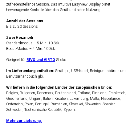
zufriedenstellende Session. Das intuitive EasyView Display bietet
hervorragende Kontrolle über das Gerät und seine Nutzung.
Anzahl der Sessions
Bis zu 20 Sessions
Zwei Heizmodi
Standardmodus – 5 Min. 10 Sek.
Boost-Modus – 4 Min. 10 Sek.
Geeignet für
RIVO und VIRTO
Sticks.
Im Lieferumfang enthalten:
Gerät glo, USB-Kabel, Reinigungsbürste und
Benutzerhandbuch glo.
Wir liefern in die folgenden Länder der Europäischen Union:
Belgien, Bulgarien, Dänemark, Deutschland, Estland, Finnland, Frankreich,
Griechenland, Ungarn, Italien, Kroatien, Luxemburg, Malta, Niederlande,
Österreich, Polen, Portugal, Rumänien, Slowakei, Slowenien, Spanien,
Schweden, Tschechische Republik, Zypern.
Mehr zur Lieferung.