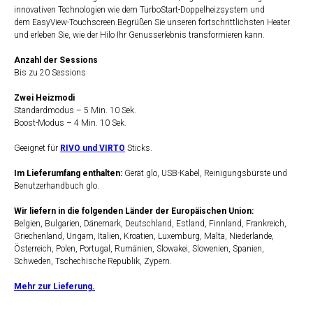
innovativen Technologien wie dem TurboStart-Doppelheizsystem und
dem EasyView-Touchscreen.Begrüßen Sie unseren fortschrittlichsten Heater
und erleben Sie, wie der Hilo Ihr Genusserlebnis transformieren kann.
Anzahl der Sessions
Bis zu 20 Sessions
Zwei Heizmodi
Standardmodus – 5 Min. 10 Sek.
Boost-Modus – 4 Min. 10 Sek.
Geeignet für
RIVO und VIRTO
Sticks.
Im Lieferumfang enthalten:
Gerät glo, USB-Kabel, Reinigungsbürste und
Benutzerhandbuch glo.
Wir liefern in die folgenden Länder der Europäischen Union:
Belgien, Bulgarien, Dänemark, Deutschland, Estland, Finnland, Frankreich,
Griechenland, Ungarn, Italien, Kroatien, Luxemburg, Malta, Niederlande,
Österreich, Polen, Portugal, Rumänien, Slowakei, Slowenien, Spanien,
Schweden, Tschechische Republik, Zypern.
Mehr zur Lieferung.