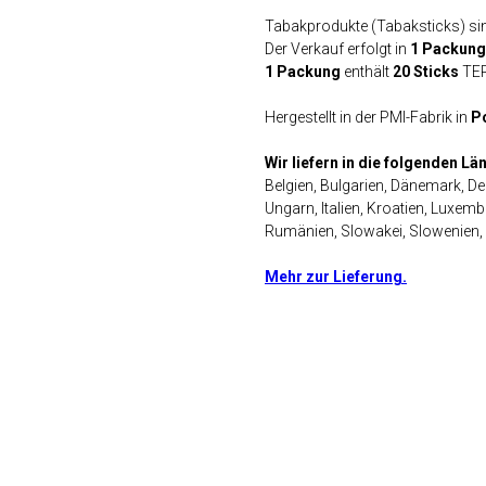
Tabakprodukte (Tabaksticks) sind
Der Verkauf erfolgt in
1 Packung
1 Packung
enthält
20 Sticks
TER
Hergestellt in der PMI-Fabrik in
P
Wir liefern in die folgenden L
Belgien, Bulgarien, Dänemark, De
Ungarn, Italien, Kroatien, Luxemb
Rumänien, Slowakei, Slowenien,
Mehr zur Lieferung.