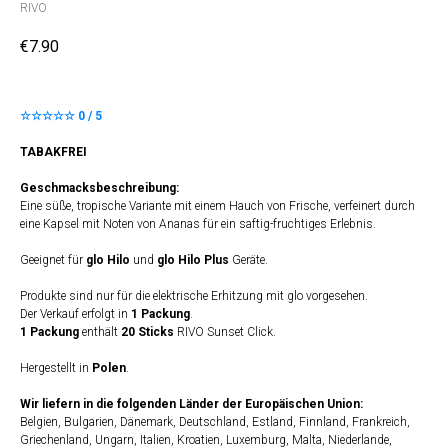
RIVO
€
7.90
☆☆☆☆☆ 0 / 5
TABAKFREI
Geschmacksbeschreibung:
Eine süße, tropische Variante mit einem Hauch von Frische, verfeinert durch
eine Kapsel mit Noten von Ananas für ein saftig-fruchtiges Erlebnis.
Geeignet für
glo Hilo
und
glo Hilo Plus
Geräte.
Produkte sind nur für die elektrische Erhitzung mit glo vorgesehen.
Der Verkauf erfolgt in
1 Packung
.
1 Packung
enthält
20 Sticks
RIVO Sunset Click.
Hergestellt in
Polen
.
Wir liefern in die folgenden Länder der Europäischen Union:
Belgien, Bulgarien, Dänemark, Deutschland, Estland, Finnland, Frankreich,
Griechenland, Ungarn, Italien, Kroatien, Luxemburg, Malta, Niederlande,