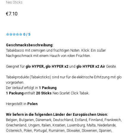
Neo Sticks
€
7.10
☆☆☆☆☆ 0 / 5
Geschmacksbeschreibung:
Tabakbasis mit cremigen und fruchtigen Noten. Klick: Ein süßer
Nachgeschmack mit einem Hauch von roten Früchten.
Geeignet für
glo HYPER,
glo HYPER x2
und
glo HYPER x2 Air
Geräte.
Tabakprodukte (Tabaksticks) sind nur für die elektrische Erhitzung mit glo
vorgesehen.
Der Verkauf erfolgt in
1 Packung
.
1 Packung
enthält
20 Sticks
Neo Scarlet Click Tabak.
Hergestellt in
Polen
.
Wir liefern in die folgenden Länder der Europäischen Union:
Belgien, Bulgarien, Dänemark, Deutschland, Estland, Finnland, Frankreich,
Griechenland, Ungarn, Italien, Kroatien, Luxemburg, Malta, Niederlande,
Österreich, Polen, Portugal, Rumänien, Slowakei, Slowenien, Spanien,