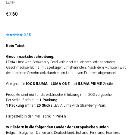
LEVIA
€
7.60
☆☆☆☆☆ 0 / 5
Kein Tabak
Geschmacksbeschreibung:
LEVIA Lime with Strawberry Pearl verbindet ein leichtes, erfrischendes
Geschmackserlebnis mit spritzigen Limettennoten. Nach dem Auflösen wird
der kühlende Geschmack durch einen Hauch von Erdbeere abgerundet.
Geeignet für
IQOS ILUMA
,
ILUMA ONE
und
ILUMA PRIME
Geräte.
Produkte sind nur für die elektrische Erhitzung mit iQOS vorgesehen.
Der Verkauf erfolgt in
1 Packung
.
1 Packung
enthält
20 Sticks
LEVIA Lime with Strawberry Pearl.
Hergestellt in der PMI-Fabrik in
Polen
.
Wir liefern in die folgenden Länder der Europäischen Union:
Belgien, Bulgarien, Dänemark, Deutschland, Estland, Finnland, Frankreich,