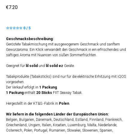
€
7.20
☆☆☆☆☆ 0 / 5
Geschmacksbeschreibung:
Geröstete Tabakmischung mit ausgewogenem Geschmack und sanftem
Gewürzaroma. Ein Klick verwandelt den Geschmack in ein erfrischendes und
saftiges Aroma mit Nuancen von süßen Sommerfrüchten.
Geeignet für
lil solid
und
lil solid ez
Geräte.
Tabakprodukte (Tabaksticks) sind nur für die elektrische Erhitzung mit iQOS
vorgesehen.
Der Verkauf erfolgt in
1 Packung
.
1 Packung
enthält
20 Sticks
FIIT Seaway Tabak.
Hergestellt in der KT&G -Fabrik in
Polen
.
Wir liefern in die folgenden Länder der Europäischen Union:
Belgien, Bulgarien, Dänemark, Deutschland, Estland, Finnland, Frankreich,
Griechenland, Ungarn, Italien, Kroatien, Luxemburg, Malta, Niederlande,
Österreich, Polen, Portugal, Rumänien, Slowakei, Slowenien, Spanien,